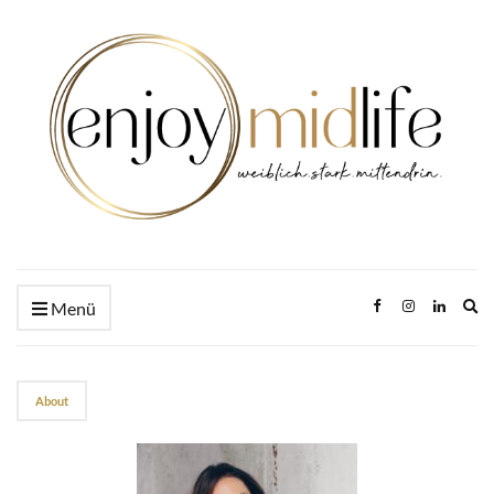
Ex
Menü
se
fo
About