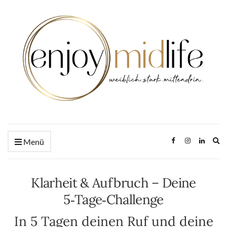
Ex
Menü
se
fo
Klarheit & Aufbruch – Deine
5‑Tage‑Challenge
In 5 Tagen deinen Ruf und deine