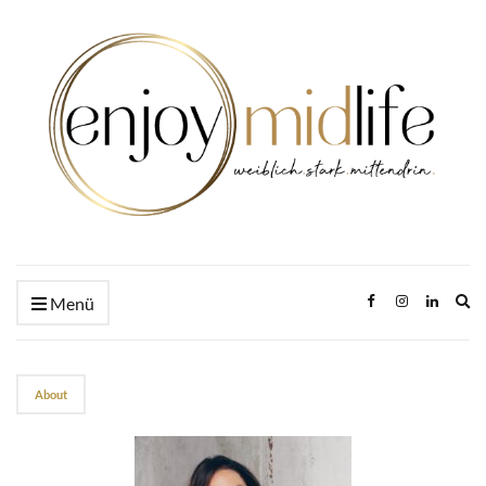
Ex
Menü
se
fo
About